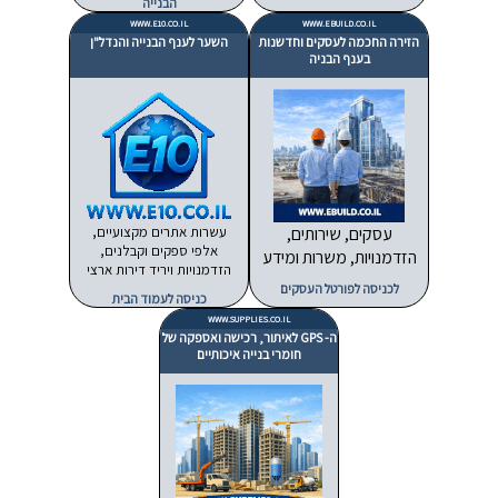
הבנייה
WWW.E10.CO.IL
WWW.EBUILD.CO.IL
הזירה החכמה לעסקים וחדשנות
השער לענף הבנייה והנדל"ן
בענף הבניה
עסקים, שירותים,
עשרות אתרים מקצועיים,
אלפי ספקים וקבלנים,
הזדמנויות, משרות ומידע
הזדמנויות ויריד דירות ארצי
לכניסה לפורטל העסקים
כניסה לעמוד הבית
WWW.SUPPLIES.CO.IL
ה- GPS לאיתור, רכישה ואספקה של
חומרי בנייה איכותיים