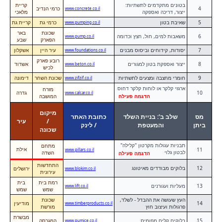
בטונים מתקדמים לתשתיות:
קריית
4
כרמי הנדיב
www.concrete.co.il
ייצור, דריכה ואספקה
מלאכי
5
שאיבת בטון
כרמי גת
קריית גת
www.pumping.co.il
שכונת
באר
6
משאבות למים, חול, חצץ וכדומה
www.pump.co.il
הפארק
שבע
7
יסודות, קידוחים וביסוס מבנים
עיר היין
אשקלון
www.foundations.co.il
רובע פארק
8
ייצור ואספקת בטון למגורים
אשדוד
www.beton.co.il
לכיש
9
חומרי מחצבה ומצעים לתשתיות
שכונת השחר
דימונה
www.zifzif.co.il
ארגזי קלקר או לוחות קלקר דחוס
מזרח
10
גדרה
www.calcar.co.il
הדגמה פעילה
המושבה
מיקום
מס
שלב ב': בניית השלד
כתובת האתר
/
עיר
ביתן
והמעטפת
/ לינק
שכונה
תבניות עגולות מקרטון "קלילה"
מתחם
אילת
11
www.pillars.co.il
לבטון גלוי
השדה
הדגמה פעילה
התחדשות
12
בלוקים מבודדים מאיטונג
ירושלים
www.blokim.co.il
עירונית
רמת בית
בית
13
מעליות ועגורנים
www.lift.co.il
שמש
שמש
העץ שעושה את ההבדל - לשלד,
שכונת
14
מודיעין
www.timberproducts.co.il
פרגולות ועיצוב חוץ
מורשת
מבשרת
15
בלוקים קלים מפומיס
המגרסה
www.pumice.co.il