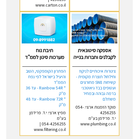
www.carton.co.il
אספקה סיטונאית
תיבת נוח
לקבלנים וחברות בנייה
מערכות סינון לממ"ד
צינורות איכותיים לניקוז
הפתרון הקומפקטי, הטוב
וחילחול תוצרת מקומית -
והיעיל בישראל לפי נפח
קשיחות SN8 מחורצים
הממ"ד
ועטופים בבד גיאוטכני
* Rainbow 54R - עד 36
ברמה גבוהה ובמחיר
מ"ק
משתלם
* Rainbow 72R - עד 48
מ"ק
מוקד הזמנות ארצי: 054-
4256255
מפיץ ארצי: י.ד. פרידמן
י.ד. פרידמן בע"מ
בע"מ
054-4256255 |
www.plumbing.co.il
www.filtering.co.il