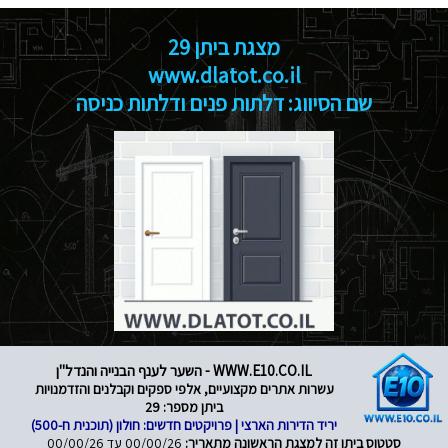
מצגת ביתן 29
www.dlatot.co.il
שם הסיווג: דלתות פנים ודלתות כניסה
WWW.E10.CO.IL - השער לענף הבנייה והנדל"ן
עשרות אתרים מקצועיים, אלפי ספקים וקבלנים והזדמנויות
ביתן מספר: 29
יריד הדירות הארצי | פרויקטים חדשים: חולון (תוכנית ח-500)
סטטוס ביתן זה למצגת הראשונה מתאריך:
00/00/26 עד 00/00/26