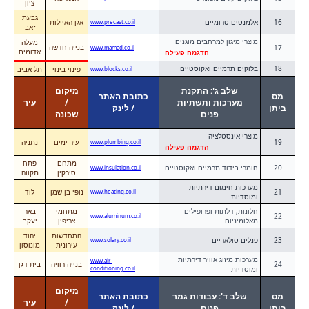
ציון
גבעת
16
אלמנטים טרומיים
אגן האיילות
www.precast.co.il
זאב
מוצרי מיגון למרחבים מוגנים
מעלה
בנייה חדשה
17
www.mamad.co.il
אדומים
הדגמה פעילה
18
בלוקים תרמיים ואקוסטיים
פינוי בינוי
תל אביב
www.blocks.co.il
שלב ג': התקנת
מיקום
מס
כתובת האתר
מערכות ותשתיות
/
עיר
ביתן
/ לינק
פנים
שכונה
מוצרי אינסטלציה
19
עיר ימים
נתניה
www.plumbing.co.il
הדגמה פעילה
מתחם
פתח
20
חומרי בידוד תרמיים ואקוסטיים
www.insulation.co.il
סירקין
תקווה
מערכות חימום דירתיות
21
נופי בן שמן
לוד
www.heating.co.il
ומוסדיות
חלונות, דלתות ופרופילים
מתחמי
באר
22
www.aluminum.co.il
מאלומיניום
צריפין
יעקב
התחדשות
יהוד
23
פנלים סולאריים
www.solary.co.il
עירונית
מונוסון
מערכות מיזוג אוויר דירתיות
www.air-
24
בנייה רוויה
בית דגן
ומוסדיות
conditioning.co.il
מיקום
מס
שלב ד': עבודות גמר
כתובת האתר
/
עיר
ביתן
פנים
/ לינק