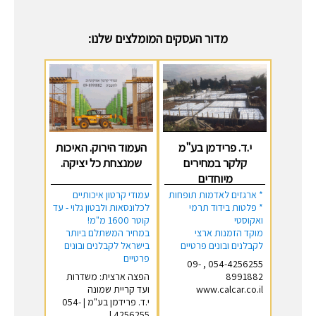
מדור העסקים המומלצים שלנו:
י.ד. פרידמן בע"מ
העמוד הירוק. האיכות
קלקר במחירים
שמנצחת כל יציקה.
מיוחדים
* ארגזים לאדמות תופחות
עמודי קרטון איכותיים
* פלטות בידוד תרמי
לכלונסאות ולבטון גלוי - עד
ואקוסטי
קוטר 1600 מ"מ!
מוקד הזמנות ארצי
במחיר המשתלם ביותר
לקבלנים ובונים פרטיים
בישראל לקבלנים ובונים
פרטיים
054-4256255 , 09-
8991882
הפצה ארצית: משדרות
www.calcar.co.il
ועד קריית שמונה
י.ד. פרידמן בע"מ | 054-
4256255 |