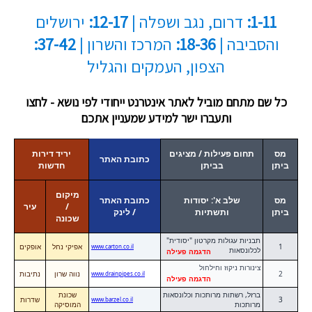
1-11:
דרום, נגב ושפלה |
12-17:
ירושלים
והסביבה |
18-36:
המרכז והשרון |
37-42:
הצפון, העמקים והגליל
כל שם מתחם מוביל לאתר אינטרנט ייחודי לפי נושא - לחצו
ותעברו ישר למידע שמעניין אתכם
מס
תחום פעילות / מציגים
יריד דירות
כתובת האתר
ביתן
בביתן
חדשות
מיקום
מס
שלב א': יסודות
כתובת האתר
/
עיר
ביתן
ותשתיות
/ לינק
שכונה
תבניות עגולות מקרטון "יסודית"
1
אפיקי נחל
אופקים
www.carton.co.il
לכלונסאות
הדגמה פעילה
צינורות ניקוז וחילחול
2
נווה שרון
נתיבות
www.drainpipes.co.il
הדגמה פעילה
ברזל, רשתות מרותכות וכלונסאות
שכונת
3
שדרות
www.barzel.co.il
מרותכות
המוסיקה