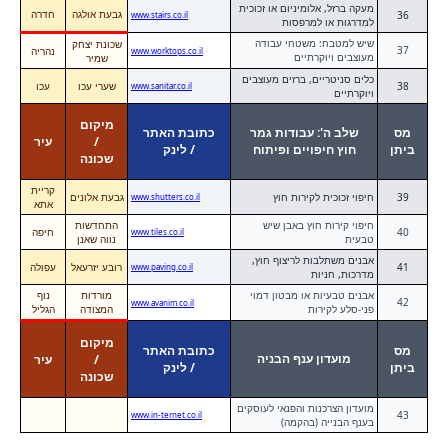
מעקה ברזל, אלומיניום או זכוכית
גבעת אולגה
חדרה
36
www.stairs.co.il
למדרגות או למרפסות
שיש למטבח: משטחי עבודה
שכונת יצחק
37
נהריה
www.worktops.co.il
מעוצבים ויוקרתיים
שמיר
כלים סניטריים, ברזים מעוצבים
38
שערי עכו
עכו
www.sanitar.co.il
ויוקרתיים
מיקום
מס
שלב ה': עבודות גמר
כתובת האתר
/
עיר
ביתן
חוץ חיפויים ופיתוח
/ לינק
שכונה
קריית
39
חיפוי זכוכית לקירות חוץ
גבעת אלונים
www.shutters.co.il
אתא
חיפוי קירות חוץ באבן שיש
התחדשות
40
חיפה
www.tiles.co.il
טבעית
נווה שאנן
אבנים משתלבות לריצוף חוץ,
41
רובע יזרעאל
עפולה
www.paving.co.il
מדרכות, חניות
אבנים טבעיות או מבטון דמוי
מורדות
נוף
42
www.avanim.co.il
פני-סלע לקירות
המצודה
הגליל
מיקום
מס
כתובת האתר
מועדון ענף הבניה
/
עיר
ביתן
/ לינק
שכונה
מועדון הצרכנות והפנאי לעוסקים
43
www.in-ternet.co.il
בענף הבנייה (בהקמה)