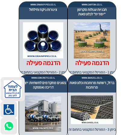
WWW.DRAINPIPES.CO.IL
WWW.CARTON.CO.IL
תבניות עגולות מקרטון
צינורות ניקוז וחילחול
"יסודית" לכלונסאות
הדגמה פעילה
הדגמה פעילה
ביתן 1 - הפורטל המקצועי בתחום זה
ביתן 2 - הפורטל המקצועי בתחום זה
WWW.CONCRETE.CO.IL
WWW.BARZEL.CO.IL
ברזל, רשתות מרותכות וכלונסאות
בטונים מתקדמים לתשתיות: ייצור,
מרותכות
דריכה ואספקה
ביתן 3 - הפורטל המקצועי בתחום זה