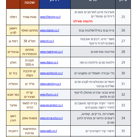
שכונה
מערכות סינון למרחבים מוגנים
דירתיים ומוסדיים
25
נאות שמיר
רמלה
www.filtering.co.il
הדגמה פעילה
ראשון
26
טיח גבס בסילו/פלטות גבס
מתחם האלף
www.plaster.co.il
לציון
מוצרי טיט, דבקים ואבקות
27
תמ"א 38
רמת גן
www.tit.co.il
בשקים לטיח וריצוף
מתחם
28
מדרגות ופודסטים
גבעתיים
www.madregot.co.il
ההסתדרות
תוכנית
29
דלתות פנים ודלתות כניסה
חולון
www.dlatot.co.il
ח-500
קו הרכבת
30
כלי עבודה חשמליים ומקצועיים
בת ים
www.worktools.co.il
הקלה
חומרים וטכנולוגיות לצבע פנים
31
גליל ים
הרצליה
www.painting.co.il
ושליכט צבעוני
שיש טבעי וגרניט פורצלן לריצוף
קרית
32
כפר-סבא
www.floors.co.il
לבית ולחוץ
הצעירים
חיפויי יוקרה וקרמיקה מעוצבים
בנייה למגזר
33
אלעד
www.keramikot.co.il
לחדרי רחצה ומטבחים
הדתי
משרביות, בריקים, קופינג,
ראש
34
ריצופים וחיפויים מחרס לחוץ
פסגות אפק
www.terracotta.co.il
העין
ופנים
התחדשות
35
חיפויי קיר דקורטיביים
רחובות
www.walls.co.il
ופיתוח